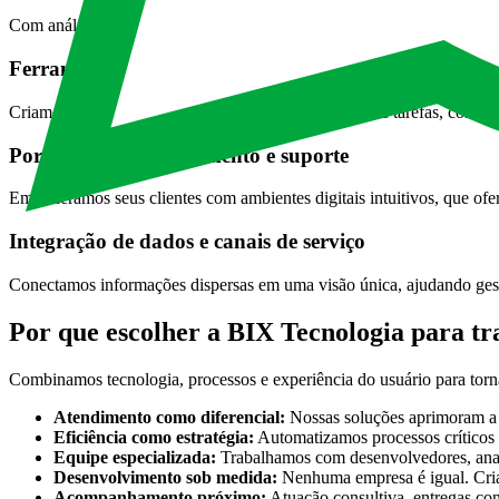
Com análises baseadas em dados, revelamos pontos de atrito e oportu
Ferramentas de produtividade para equipes
Criamos sistemas que apoiam times na organização de tarefas, colabo
Portais de autoatendimento e suporte
Empoderamos seus clientes com ambientes digitais intuitivos, que o
Integração de dados e canais de serviço
Conectamos informações dispersas em uma visão única, ajudando gesto
Por que escolher a BIX Tecnologia para tr
Combinamos tecnologia, processos e experiência do usuário para torna
Atendimento como diferencial:
Nossas soluções aprimoram a e
Eficiência como estratégia:
Automatizamos processos críticos p
Equipe especializada:
Trabalhamos com desenvolvedores, anali
Desenvolvimento sob medida:
Nenhuma empresa é igual. Criam
Acompanhamento próximo:
Atuação consultiva, entregas con