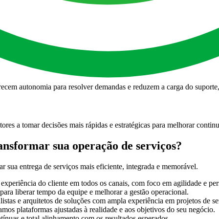
nidades de melhoria. Assim, cada interação se transforma em uma chanc
ração em tempo real e manutenção da qualidade dos serviços, aumentand
ferecem autonomia para resolver demandas e reduzem a carga do suport
res a tomar decisões mais rápidas e estratégicas para melhorar contin
ansformar sua operação de serviços?
r sua entrega de serviços mais eficiente, integrada e memorável.
xperiência do cliente em todos os canais, com foco em agilidade e per
ara liberar tempo da equipe e melhorar a gestão operacional.
stas e arquitetos de soluções com ampla experiência em projetos de se
os plataformas ajustadas à realidade e aos objetivos do seu negócio.
tínuas e total alinhamento com os resultados esperados.