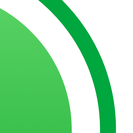
s memoráveis
rviços?