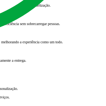
e de aumentar valor e fidelização.
o eficiência sem sobrecarregar pessoas.
e, melhorando a experiência como um todo.
uamente a entrega.
sonalização.
rviços.