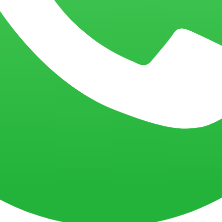
 para transformar a forma como você entrega seus serviços?
eficientes e experiências memoráveis
m agilidade, inteligência e personalização. Com o auxílio da BIX Tecno
sem perder qualidade no relacionamento.
ços
zam comunicações e garantem respostas ágeis. Assim, cada interação se
eduzir retrabalho, acelerar tarefas administrativas e dar mais fluidez