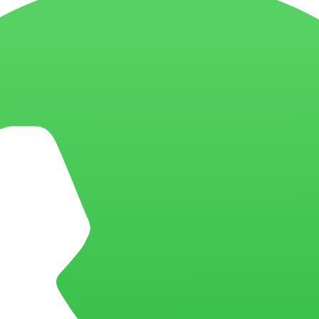
moráveis
Inovação em serviços para operações mais eficientes e experiência
vação em serviços
iços?
Por que escolher a BIX Tecnologia para transformar sua operação de se
ê precisa saber sobre nossas soluções para Serviços