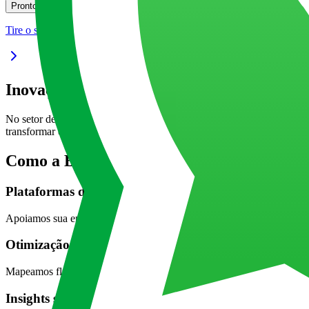
Pronto para transformar a forma como você entrega seus serviços?
Pronto
Tire o seu projeto do papel
Inovação em serviços para operações mais 
No setor de serviços, atender bem já não basta. É preciso atender co
transformar cada interação em valor real. Assim, sua empresa cresce 
Como a BIX impulsiona inovação em servi
Plataformas de gestão de atendimento
Apoiamos sua empresa na criação de soluções omnichannel que centrali
Otimização de processos de negócio
Mapeamos fluxos internos e desenvolvemos automações sob medida para r
Insights sobre a jornada do cliente