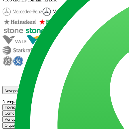
Navegação
Navegação
Inovação em serviços para operações mais eficientes e experiências me
Como a BIX impulsiona inovação em serviços
Como a BIX impulsiona ino
Por que escolher a BIX Tecnologia para transformar sua operação de serv
O que você precisa saber sobre nossas soluções para Serviços
O que voc